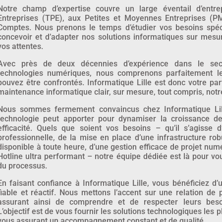
Notre champ d’expertise couvre un large éventail d’entrep
Entreprises (TPE), aux Petites et Moyennes Entreprises (P
Comptes. Nous prenons le temps d’étudier vos besoins spéc
concevoir et d’adapter nos solutions informatiques sur mes
vos attentes.
Avec près de deux décennies d’expérience dans le sect
technologies numériques, nous comprenons parfaitement l
pouvez être confrontés. Informatique Lille est donc votre par
maintenance informatique clair, sur mesure, tout compris, notr
Nous sommes fermement convaincus chez Informatique Lill
technologie peut apporter pour dynamiser la croissance de
efficacité. Quels que soient vos besoins – qu’il s’agisse
professionnelle, de la mise en place d’une infrastructure rob
disponible à toute heure, d’une gestion efficace de projet nu
Hotline ultra performant – notre équipe dédiée est là pour 
du processus.
En faisant confiance à Informatique Lille, vous bénéficiez d’
fiable et réactif. Nous mettons l’accent sur une relation de 
assurant ainsi de comprendre et de respecter leurs besoi
L’objectif est de vous fournir les solutions technologiques les p
vous assurant un accompagnement constant et de qualité.